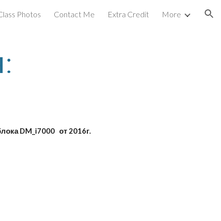
Class Photos
Contact Me
Extra Credit
More
ion
:
блока DM_i7000 от 2016г.